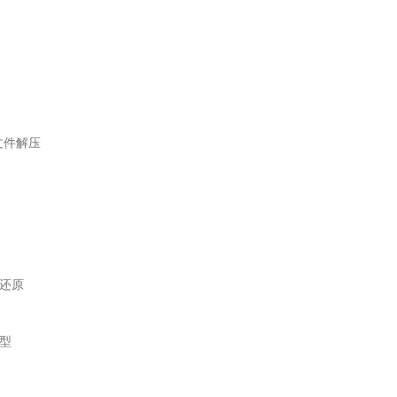
文件解压
还原
型