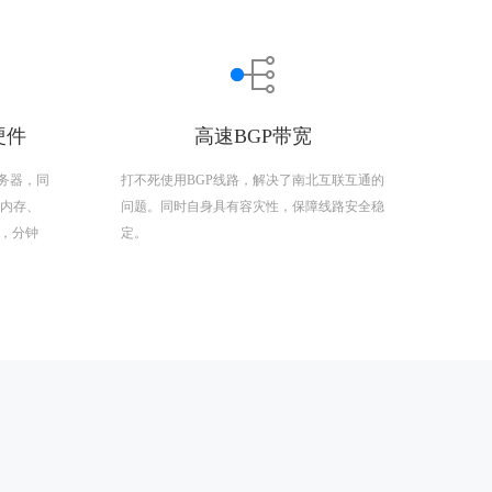
硬件
高速BGP带宽
务器，同
打不死使用BGP线路，解决了南北互联互通的
R4内存、
问题。同时自身具有容灾性，保障线路安全稳
置，分钟
定。