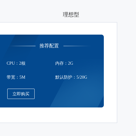
理想型
推荐配置
CPU：2核
内存：2G
带宽：5M
默认防护：5/20G
立即购买