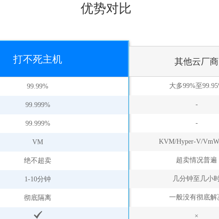
优势对比
打不死主机
其他云厂商
大多99%至99.9
99.99%
-
99.999%
-
99.999%
KVM/Hyper-V/VmW
VM
超卖情况普遍
绝不超卖
几分钟至几小
1-10分钟
一般没有彻底解
彻底隔离
×