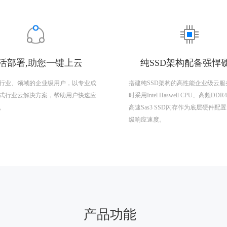
活部署,助您一键上云
纯SSD架构配备强悍
行业、领域的企业级用户，以专业成
搭建纯SSD架构的高性能企业级云服
式行业云解决方案，帮助用户快速应
时采用Intel Haswell CPU、高频DD
。
高速Sas3 SSD闪存作为底层硬件配
级响应速度。
产品功能