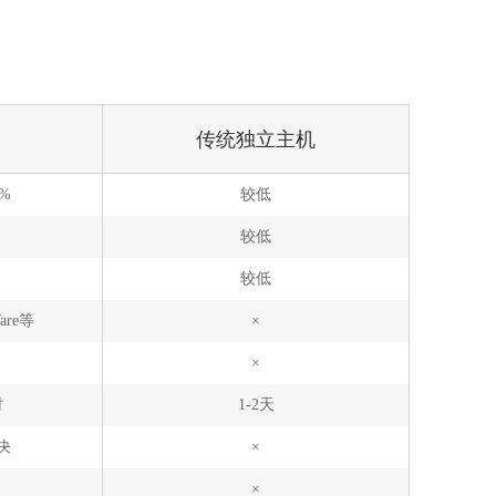
传统独立主机
5%
较低
较低
较低
are等
×
×
时
1-2天
决
×
×