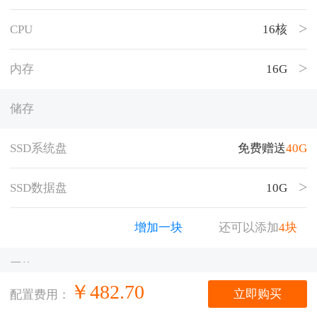
CPU
16核
内存
16G
储存
SSD系统盘
免费赠送
40
G
SSD数据盘
10G
增加一块
还可以添加
4
块
网络
￥
482.70
立即购买
配置费用：
公网带宽
5M