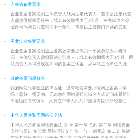
办单位名称、证件号码需与原备案信息一致，若不一致需先到原
吉林省备案要求
接入商进行变更备案或注...
企业备案备案说明主体负责人须为法定代表人，若不是法定代表
人需提供授权委托书；域名有效期需大于3个月；主办单位名称、
证件号码与公共查询中不一致时，需提供主管部门开具的变更证
明后才可接入，接入成功后进行变更备案；证件住所、通信地
址、负责人信息符合当前管局规则即可，接入成功后进行变更；
黑龙江省备案要求
吉林地区教育和卫生对
企业备案备案说明企业备案还需要提供另一个紧急联系手机号
码；主体负责人需填写法定代表人；域名有效期需大于3个月；网
站负责人不得出现在不同的备案主体里；如网站主办单位为党政
机关性质，请先向市政府办公室或市级编办报审，需提供《政府
网站域名业务审核表》或《党政机关网站开
其他备案问题解答
我的网站只有独立的IP地址，没有域名需要办理网上备案手续
吗？您好，需要的。无论您的网站是通过域名方式访问或是通过
IP地址的方式访问，只要在中华人民共和国境内提供非经营性互
联网信息服务都要办理备案手续。备案人名与域名证书不一致能
否备案呢？您好，不可以备案，域名证书与备案人必须一致。
中华人民共和国网络安全法
2018年1月1日开...
中华人民共和国网络安全法 目 录 第一章 总则 第二章 网络安全
支持与促进 第三章 网络运行安全 第一节 一般规定 第二节 关键
信息基础设施的运行安全 第四章 网络信息安全 第五章 监测预警