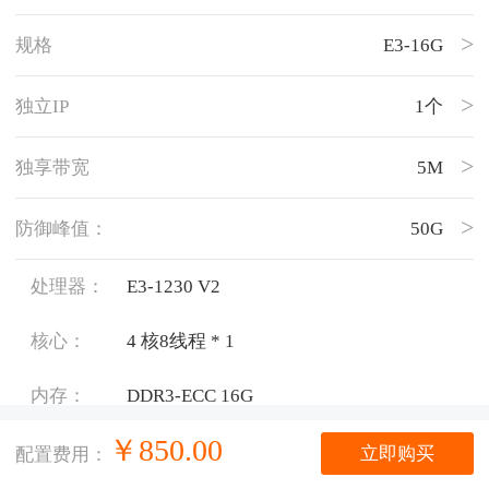
规格
E3-16G
独立IP
1个
独享带宽
5M
防御峰值：
50G
处理器：
E3-1230 V2
核心：
4 核8线程 * 1
内存：
DDR3-ECC
16G
￥
850.00
硬盘：
SSD 250GB *1
立即购买
配置费用：