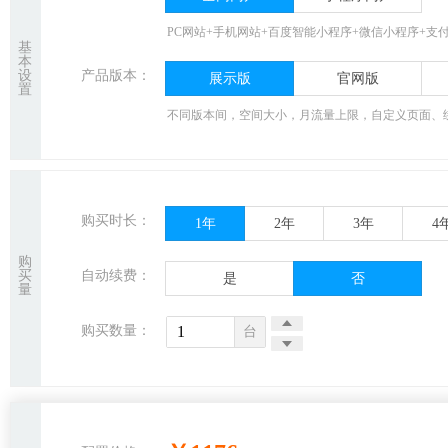
PC网站+手机网站+百度智能小程序+微信小程序+支
基
本
设
产品版本：
展示版
官网版
置
不同版本间，空间大小，月流量上限，自定义页面、
购买时长：
1年
2年
3年
4
购
买
自动续费：
是
否
量
购买数量：
台