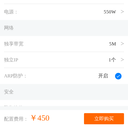
电源：
550W
网络
独享带宽
5M
独立IP
1个
ARP防护：
开启
安全
防御峰值：
20G
￥
450
立即购买
配置费用：
托管量