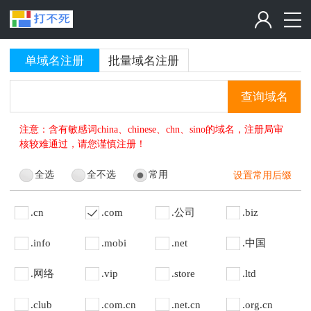
单域名注册
批量域名注册
查询域名
注意：含有敏感词china、chinese、chn、sino的域名，注册局审
核较难通过，请您谨慎注册！
全选
全不选
常用
设置常用后缀
.cn
.com
.公司
.biz
.info
.mobi
.net
.中国
.网络
.vip
.store
.ltd
.club
.com.cn
.net.cn
.org.cn