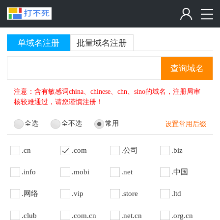
单域名注册
批量域名注册
查询域名
注意：含有敏感词china、chinese、chn、sino的域名，注册局审
核较难通过，请您谨慎注册！
全选
全不选
常用
设置常用后缀
.cn
.com
.公司
.biz
.info
.mobi
.net
.中国
.网络
.vip
.store
.ltd
.club
.com.cn
.net.cn
.org.cn