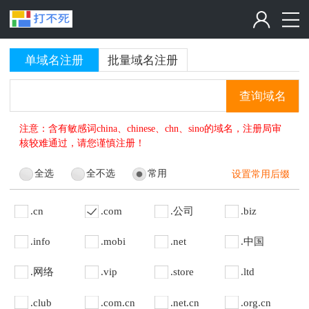
单域名注册
批量域名注册
查询域名
注意：含有敏感词china、chinese、chn、sino的域名，注册局审
核较难通过，请您谨慎注册！
全选
全不选
常用
设置常用后缀
.cn
.com
.公司
.biz
.info
.mobi
.net
.中国
.网络
.vip
.store
.ltd
.club
.com.cn
.net.cn
.org.cn