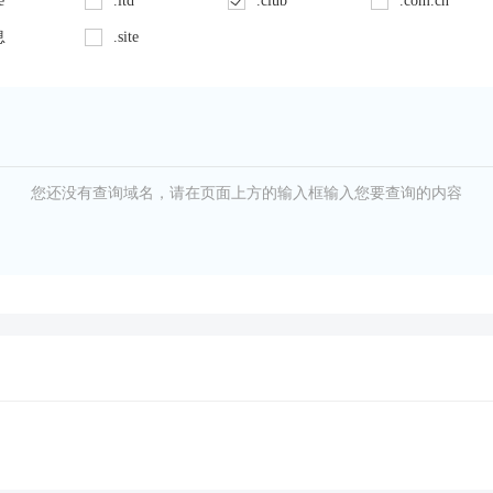
e
.ltd
.club
.com.cn
息
.site
您还没有查询域名，请在页面上方的输入框输入您要查询的内容