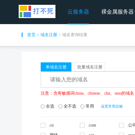
云服务器
裸金属服务器
首页
>
域名注册
> 域名查询结果
单域名注册
批量域名注册
注意：含有敏感词china、chinese、chn、si
全选
全不选
常用
设置常用后缀
.cn
.com
.公