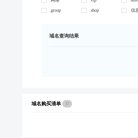
.网络
.vip
.stor
.group
.shop
.信
域名查询结果
域名购买清单
0