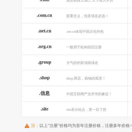
莫愁前路无知己 天下谁人不识
.com.cn
双重含义，优质域名必选！
.net.cn
.net.cn体现中国文化特色
.org.cn
一般用于机构组织注册
.group
大气的的新顶级域名
.shop
shop,商店，购物的寓意！
.信息
中国互联网产业升华的象征！
.site
site表示站点，更一目了然
注：
以上“注册”价格均为首年注册价格，注册多年价格=首