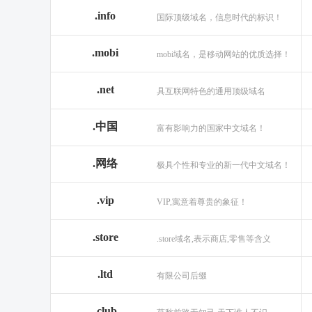
.info
国际顶级域名，信息时代的标识！
.mobi
mobi域名，是移动网站的优质选择！
.net
具互联网特色的通用顶级域名
.中国
富有影响力的国家中文域名！
.网络
极具个性和专业的新一代中文域名！
.vip
VIP,寓意着尊贵的象征！
.store
.store域名,表示商店,零售等含义
.ltd
有限公司后缀
.club